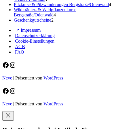
Produkt
4
Pilzkurse & Pilzwanderungen Bergstraße/Odenwald
4
Produkte
Wildkräuter- & Wildpflanzenkurse
4
Bergstraße/Odenwald
4
2
Produkte
Geschenkgutscheine
2
Produkte
📌 Impressum
Datenschutzerklärung
Cookie-Einstellungen
AGB
FAQ
Facebook
Instagram
Neve
| Präsentiert von
WordPress
Facebook
Instagram
Neve
| Präsentiert von
WordPress