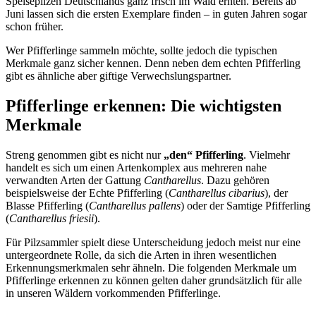
Speisepilzen Deutschlands ganz frisch im Wald ernten. Bereits ab
Juni lassen sich die ersten Exemplare finden – in guten Jahren sogar
schon früher.
Wer Pfifferlinge sammeln möchte, sollte jedoch die typischen
Merkmale ganz sicher kennen. Denn neben dem echten Pfifferling
gibt es ähnliche aber giftige Verwechslungspartner.
Pfifferlinge erkennen: Die wichtigsten
Merkmale
Streng genommen gibt es nicht nur
„den“ Pfifferling
. Vielmehr
handelt es sich um einen Artenkomplex aus mehreren nahe
verwandten Arten der Gattung
Cantharellus
. Dazu gehören
beispielsweise der Echte Pfifferling (
Cantharellus cibarius
), der
Blasse Pfifferling (
Cantharellus pallens
) oder der Samtige Pfifferling
(
Cantharellus friesii
).
Für Pilzsammler spielt diese Unterscheidung jedoch meist nur eine
untergeordnete Rolle, da sich die Arten in ihren wesentlichen
Erkennungsmerkmalen sehr ähneln. Die folgenden Merkmale um
Pfifferlinge erkennen zu können gelten daher grundsätzlich für alle
in unseren Wäldern vorkommenden Pfifferlinge.