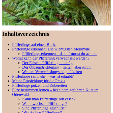
Inhaltsverzeichnis
Pfifferlinge auf einen Blick:
Pfifferlinge erkennen: Die wichtigsten Merkmale
Pfifferlinge erkennen – darauf musst du achten:
Womit kann der Pfifferling verwechselt werden?
Der Falsche Pfifferling – häufig
Der Ölbaumtrichterling – selten, aber giftig
Weitere Verwechslungsmöglichkeiten
Pfifferlinge sammeln – was ist erlaubt?
Meine Empfehlung für die Praxis
Pfifferlinge putzen und Zubereiten
Pilze bestimmen lernen – bei einem geführten Kurs im
Odenwald
Kann man Pfifferlinge roh essen?
Wann wachsen Pfifferlinge?
Sind Pfifferlinge geschützt?
Wie riechen Pfifferlinge?