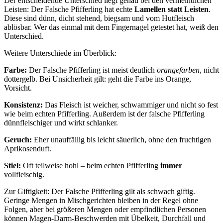
Der entscheidende Unterschied liegt genau bei den vermeintlichen
Leisten: Der Falsche Pfifferling hat echte
Lamellen statt Leisten
.
Diese sind dünn, dicht stehend, biegsam und vom Hutfleisch
ablösbar. Wer das einmal mit dem Fingernagel getestet hat, weiß den
Unterschied.
Weitere Unterschiede im Überblick:
Farbe:
Der Falsche Pfifferling ist meist deutlich
orangefarben
, nicht
dottergelb. Bei Unsicherheit gilt: geht die Farbe ins Orange,
Vorsicht.
Konsistenz:
Das Fleisch ist weicher, schwammiger und nicht so fest
wie beim echten Pfifferling. Außerdem ist der falsche Pfifferling
dünnfleischiger und wirkt schlanker.
Geruch:
Eher unauffällig bis leicht säuerlich, ohne den fruchtigen
Aprikosenduft.
Stiel:
Oft teilweise hohl – beim echten Pfifferling
immer
vollfleischig.
Zur Giftigkeit: Der Falsche Pfifferling gilt als schwach giftig.
Geringe Mengen in Mischgerichten bleiben in der Regel ohne
Folgen, aber bei größeren Mengen oder empfindlichen Personen
können Magen-Darm-Beschwerden mit Übelkeit, Durchfall und