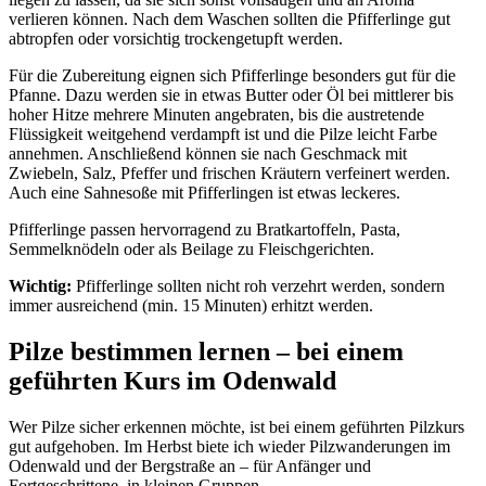
verlieren können. Nach dem Waschen sollten die Pfifferlinge gut
abtropfen oder vorsichtig trockengetupft werden.
Für die Zubereitung eignen sich Pfifferlinge besonders gut für die
Pfanne. Dazu werden sie in etwas Butter oder Öl bei mittlerer bis
hoher Hitze mehrere Minuten angebraten, bis die austretende
Flüssigkeit weitgehend verdampft ist und die Pilze leicht Farbe
annehmen. Anschließend können sie nach Geschmack mit
Zwiebeln, Salz, Pfeffer und frischen Kräutern verfeinert werden.
Auch eine Sahnesoße mit Pfifferlingen ist etwas leckeres.
Pfifferlinge passen hervorragend zu Bratkartoffeln, Pasta,
Semmelknödeln oder als Beilage zu Fleischgerichten.
Wichtig:
Pfifferlinge sollten nicht roh verzehrt werden, sondern
immer ausreichend (min. 15 Minuten) erhitzt werden.
Pilze bestimmen lernen – bei einem
geführten Kurs im Odenwald
Wer Pilze sicher erkennen möchte, ist bei einem geführten Pilzkurs
gut aufgehoben. Im Herbst biete ich wieder Pilzwanderungen im
Odenwald und der Bergstraße an – für Anfänger und
Fortgeschrittene, in kleinen Gruppen.