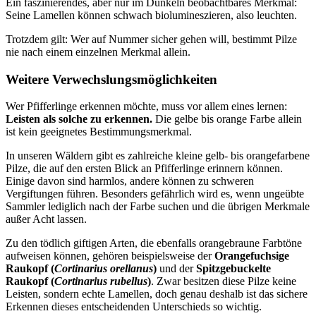
Ein faszinierendes, aber nur im Dunkeln beobachtbares Merkmal:
Seine Lamellen können schwach biolumineszieren, also leuchten.
Trotzdem gilt: Wer auf Nummer sicher gehen will, bestimmt Pilze
nie nach einem einzelnen Merkmal allein.
Weitere Verwechslungsmöglichkeiten
Wer Pfifferlinge erkennen möchte, muss vor allem eines lernen:
Leisten als solche zu erkennen.
Die gelbe bis orange Farbe allein
ist kein geeignetes Bestimmungsmerkmal.
In unseren Wäldern gibt es zahlreiche kleine gelb- bis orangefarbene
Pilze, die auf den ersten Blick an Pfifferlinge erinnern können.
Einige davon sind harmlos, andere können zu schweren
Vergiftungen führen. Besonders gefährlich wird es, wenn ungeübte
Sammler lediglich nach der Farbe suchen und die übrigen Merkmale
außer Acht lassen.
Zu den tödlich giftigen Arten, die ebenfalls orangebraune Farbtöne
aufweisen können, gehören beispielsweise der
Orangefuchsige
Raukopf (
Cortinarius orellanus
)
und der
Spitzgebuckelte
Raukopf (
Cortinarius rubellus
)
. Zwar besitzen diese Pilze keine
Leisten, sondern echte Lamellen, doch genau deshalb ist das sichere
Erkennen dieses entscheidenden Unterschieds so wichtig.