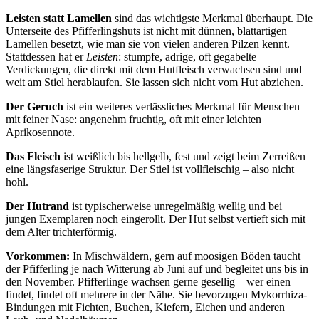
Leisten statt Lamellen
sind das wichtigste Merkmal überhaupt. Die
Unterseite des Pfifferlingshuts ist nicht mit dünnen, blattartigen
Lamellen besetzt, wie man sie von vielen anderen Pilzen kennt.
Stattdessen hat er
Leisten
: stumpfe, adrige, oft gegabelte
Verdickungen, die direkt mit dem Hutfleisch verwachsen sind und
weit am Stiel herablaufen. Sie lassen sich nicht vom Hut abziehen.
Der Geruch
ist ein weiteres verlässliches Merkmal für Menschen
mit feiner Nase: angenehm fruchtig, oft mit einer leichten
Aprikosennote.
Das Fleisch
ist weißlich bis hellgelb, fest und zeigt beim Zerreißen
eine längsfaserige Struktur. Der Stiel ist vollfleischig – also nicht
hohl.
Der Hutrand
ist typischerweise unregelmäßig wellig und bei
jungen Exemplaren noch eingerollt. Der Hut selbst vertieft sich mit
dem Alter trichterförmig.
Vorkommen:
In Mischwäldern, gern auf moosigen Böden taucht
der Pfifferling je nach Witterung ab Juni auf und begleitet uns bis in
den November. Pfifferlinge wachsen gerne gesellig – wer einen
findet, findet oft mehrere in der Nähe. Sie bevorzugen Mykorrhiza-
Bindungen mit Fichten, Buchen, Kiefern, Eichen und anderen