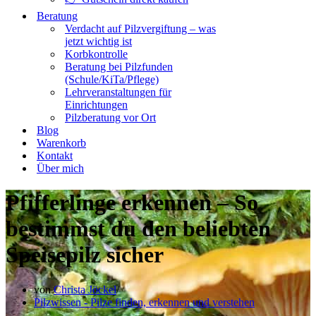
Beratung
Verdacht auf Pilzvergiftung – was
jetzt wichtig ist
Korbkontrolle
Beratung bei Pilzfunden
(Schule/KiTa/Pflege)
Lehrveranstaltungen für
Einrichtungen
Pilzberatung vor Ort
Blog
Warenkorb
Kontakt
Über mich
Pfifferlinge erkennen – So
bestimmst du den beliebten
Speisepilz sicher
von
Christa Jöckel
Pilzwissen - Pilze finden, erkennen und verstehen